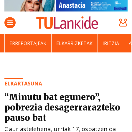
ERREPORTAJEAK
ELKARRIZKETAK
IRITZIA
ELKARTASUNA
“Minutu bat egunero”,
pobrezia desagerrarazteko
pauso bat
Gaur astelehena, urriak 17, ospatzen da