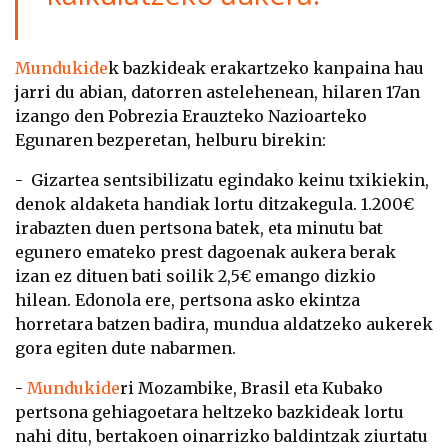
Mundukide
k bazkideak erakartzeko kanpaina hau
jarri du abian, datorren astelehenean, hilaren 17an
izango den Pobrezia Erauzteko Nazioarteko
Egunaren bezperetan, helburu birekin:
- Gizartea sentsibilizatu egindako keinu txikiekin,
denok aldaketa handiak lortu ditzakegula. 1.200€
irabazten duen pertsona batek, eta minutu bat
egunero emateko prest dagoenak aukera berak
izan ez dituen bati soilik 2,5€ emango dizkio
hilean. Edonola ere, pertsona asko ekintza
horretara batzen badira, mundua aldatzeko aukerek
gora egiten dute nabarmen.
-
Mundukide
ri Mozambike, Brasil eta Kubako
pertsona gehiagoetara heltzeko bazkideak lortu
nahi ditu, bertakoen oinarrizko baldintzak ziurtatu