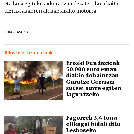
eta lana egiteko aukera izan dezaten, lana baita
bizitza askoren aldaketarako motorra.
ELKARTASUNA
Albiste erlazionatuak
Eroski Fundazioak
50.000 euro eman
dizkio dohaintzan
Gurutze Gorriari
suteei aurre egiten
laguntzeko
Fagorrek 3,4 tona
elikagai bidali ditu
Lesboseko