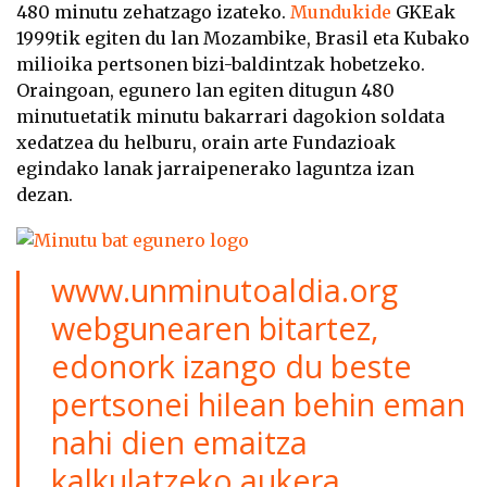
480 minutu zehatzago izateko.
Mundukide
GKEak
1999tik egiten du lan Mozambike, Brasil eta Kubako
milioika pertsonen bizi-baldintzak hobetzeko.
Oraingoan, egunero lan egiten ditugun 480
minutuetatik minutu bakarrari dagokion soldata
xedatzea du helburu, orain arte Fundazioak
egindako lanak jarraipenerako laguntza izan
dezan.
www.unminutoaldia.org
webgunearen bitartez,
edonork izango du beste
pertsonei hilean behin eman
nahi dien emaitza
kalkulatzeko aukera.