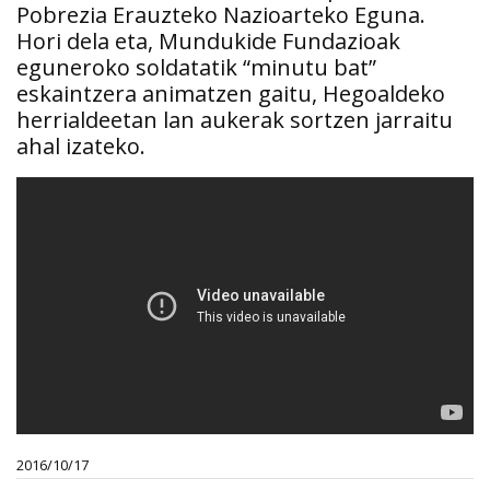
Pobrezia Erauzteko Nazioarteko Eguna.
Hori dela eta, Mundukide Fundazioak
eguneroko soldatatik “minutu bat”
eskaintzera animatzen gaitu, Hegoaldeko
herrialdeetan lan aukerak sortzen jarraitu
ahal izateko.
2016/10/17