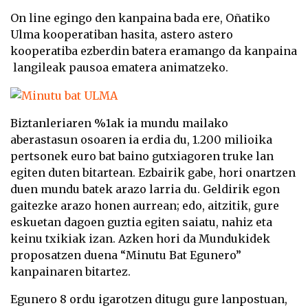
On line egingo den kanpaina bada ere, Oñatiko
Ulma kooperatiban hasita, astero astero
kooperatiba ezberdin batera eramango da kanpaina
langileak pausoa ematera animatzeko.
Biztanleriaren %1ak ia mundu mailako
aberastasun osoaren ia erdia du, 1.200 milioika
pertsonek euro bat baino gutxiagoren truke lan
egiten duten bitartean. Ezbairik gabe, hori onartzen
duen mundu batek arazo larria du. Geldirik egon
gaitezke arazo honen aurrean; edo, aitzitik, gure
eskuetan dagoen guztia egiten saiatu, nahiz eta
keinu txikiak izan. Azken hori da Mundukidek
proposatzen duena “Minutu Bat Egunero”
kanpainaren bitartez.
Egunero 8 ordu igarotzen ditugu gure lanpostuan,