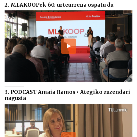
2. MLAKOOPek 60. urteurrena ospatu du
3. PODCAST Amaia Ramos • Ategiko zuzendari
nagusia