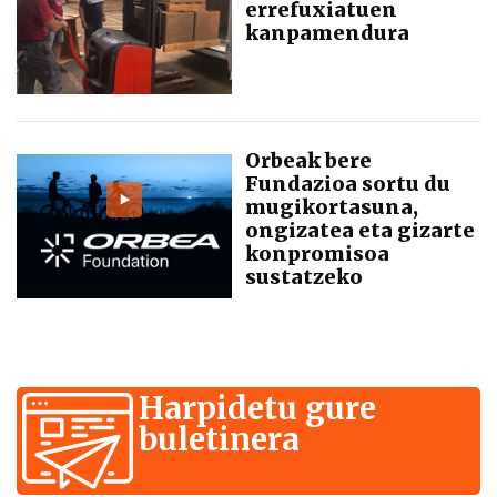
errefuxiatuen
kanpamendura
Orbeak bere
Fundazioa sortu du
mugikortasuna,
ongizatea eta gizarte
konpromisoa
sustatzeko
Harpidetu gure
buletinera