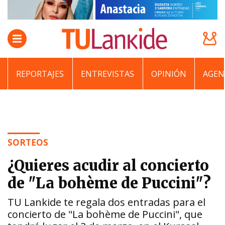
REPORTAJES
ENTREVISTAS
OPINIÓN
AGEN
SORTEOS
¿Quieres acudir al concierto
de "La bohème de Puccini"?
TU Lankide te regala dos entradas para el
concierto de "La bohème de Puccini", que