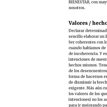
BIENESTAR, con mayús
nosotros.
Valores / hech
Declarar determinado
sencillo elaborar un l
Ser coherentes con l
cuando hablamos de p
de incoherencia. Y e
intenciones de nuest
hechos mismos. Tene
de los desencuentros
forma de hacernos ent
de disminuir la brech
exigente. Más aún cua
los valores de los q
intenciones) no los 
para ir mejorando pa