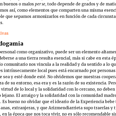
son buenos o malos
per se
, todo depende de grados y de matice
s vemos así, como elementos que comparten una misma esenci
ble que sepamos armonizarlos en función de cada circunst
s.
ndogamia
 personal como organizativo, puede ser un elemento altamen
deberse a una tierra resulta esencial, más si cabe en esta ép
 lo comunitario nos vincula a la realidad y da sentido a lo q
s intrínsecamente local pues está encarnado por personas
e sea y esté donde esté. No olvidemos que nuestras cooper
 de su entorno, esa era y es la razón de su existencia. Pe
a virtud de lo local y la solidaridad con lo cercano, no debe
o lejano. El arraigo y la solidaridad con la comunidad madre
 Es bueno no olvidar que el ideario de la Experiencia bebe
anas, extranjeras, y que Arizmendiarrieta supo traerlas y t
, en la época que nos toca vivir, no es sólo recomendable 