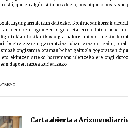
ro está, que en algún sitio nos duela, nos pique o nos raspe 
oxak lagungarriak izan daitezke. Kontraesankorrak dirudi
utan neurtzen laguntzen digute eta errealitatea hobeto u
igu tokian-tokiko ikuspegia balore unibertsalekin lerra
ri begiratzearen garrantziaz ohar arazten gaitu, era
ismoak ongizatera eraman behar gaituela gogoratzen digu
e eta ekintzen arteko harremana ulertzeko ere ongi datoz
tean dagoen tartea kudeatzeko.
ATIVISMO
Carta abierta a Arizmendiarri