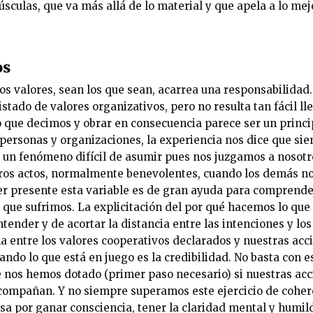
culas, que va más allá de lo material y que apela a lo mej
os
s valores, sean los que sean, acarrea una responsabilidad
istado de valores organizativos, pero no resulta tan fácil lle
o que decimos y obrar en consecuencia parece ser un princip
ersonas y organizaciones, la experiencia nos dice que si
s un fenómeno difícil de asumir pues nos juzgamos a nosot
ros actos, normalmente benevolentes, cuando los demás no
r presente esta variable es de gran ayuda para comprende
 que sufrimos. La explicitación del por qué hacemos lo qu
ender y de acortar la distancia entre las intenciones y los
a entre los valores cooperativos declarados y nuestras acc
ndo lo que está en juego es la credibilidad. No basta con 
ue nos hemos dotado (primer paso necesario) si nuestras acc
acompañan. Y no siempre superamos este ejercicio de cohere
sa por ganar consciencia, tener la claridad mental y humil