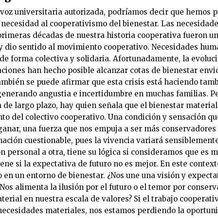
voz universitaria autorizada, podríamos decir que hemos 
 necesidad al cooperativismo del bienestar. Las necesidade
 primeras décadas de nuestra historia cooperativa fueron u
 y dio sentido al movimiento cooperativo. Necesidades huma
 de forma colectiva y solidaria. Afortunadamente, la evolu
aciones han hecho posible alcanzar cotas de bienestar envi
bién se puede afirmar que esta crisis está haciendo tamb
generando angustia e incertidumbre en muchas familias. P
 de largo plazo, hay quien señala que el bienestar material
to del colectivo cooperativo. Una condición y sensación 
ganar, una fuerza que nos empuja a ser más conservadore
ación cuestionable, pues la vivencia variará sensiblement
ón personal a otra, tiene su lógica si consideramos que es
iene si la expectativa de futuro no es mejor. En este contexto
en un entorno de bienestar. ¿Nos une una visión y expectat
Nos alimenta la ilusión por el futuro o el temor por conser
terial en nuestra escala de valores? Si el trabajo cooperat
necesidades materiales, nos estamos perdiendo la oportun