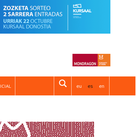
ICIAL
eu
es
en