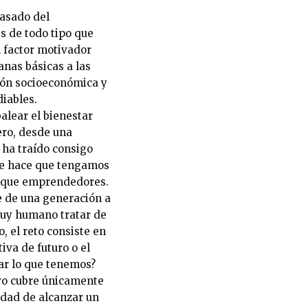
pasado del
s de todo tipo que
n factor motivador
nas básicas a las
ción socioeconómica y
diables.
alear el bienestar
ero, desde una
 ha traído consigo
que hace que tengamos
s que emprendedores.
e de una generación a
 muy humano tratar de
, el reto consiste en
iva de futuro o el
var lo que tenemos?
ivo cubre únicamente
idad de alcanzar un