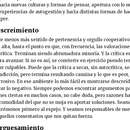
acia nuevas culturas y formas de pensar, apertura con lo nu
experiencias de autogestión y hacia distintas formas de ha
pre.
descreimiento
 menos más sentido de pertenencia y orgullo cooperativo
s alta, hasta el punto en que, con frecuencia, las valoracion
crítica. Terminan siendo abrumadora minoría. Y la crítica es
a avanzar. Si no es así, se convierte en ejercicio pseudo te
 culpables. Puede que la crítica a secas, sin autocritica, s
 adicción, pero termina resultando cansina y lo que es peor
rosivo. En ese ambiente lo más fácil es mostrarse descreído
car lo negativo. Siempre podemos encontrar argumentos par
zones ciertas en muchos casos, no cabe duda, pero razones 
comodidad del que no se moja en aportar soluciones. Seamos
rémonos primero al espejo. Y seamos responsables de nue
quellos comentarios que nos quitan fuerza.
burguesamiento