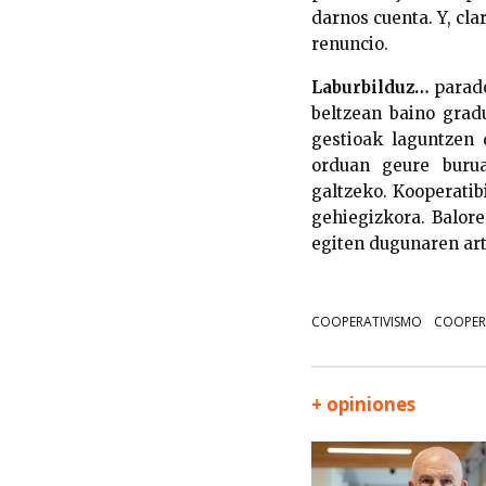
darnos cuenta. Y, cla
renuncio.
Laburbilduz…
parad
beltzean baino grad
gestioak laguntzen d
orduan geure burua
galtzeko. Kooperatib
gehiegizkora. Balor
egiten dugunaren ar
COOPERATIVISMO
COOPER
+ opiniones