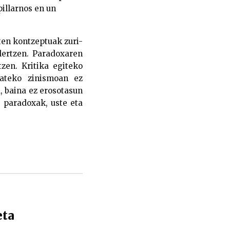
pillarnos en un
ten kontzeptuak zuri-
lertzen. Paradoxaren
tzen. Kritika egiteko
bateko zinismoan ez
, baina ez erosotasun
 paradoxak, uste eta
eta