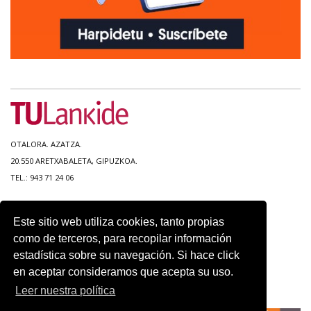
OTALORA. AZATZA.
20.550 ARETXABALETA, GIPUZKOA.
TEL.: 943 71 24 06
MAPA DEL SITIO
Este sitio web utiliza cookies, tanto propias
ACCESIBILIDAD
como de terceros, para recopilar información
CONTACTO
estadística sobre su navegación. Si hace click
AVISO LEGAL
en aceptar consideramos que acepta su uso.
POLITICA DE PRIVACIDAD
USO DE COOKIES
Leer nuestra política