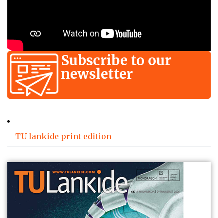
Subscribe to our
newsletter
TU lankide print edition