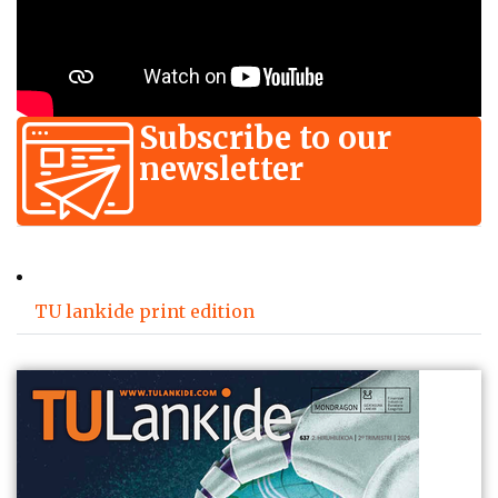
Subscribe to our
newsletter
TU lankide print edition