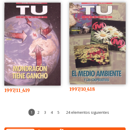
1997/10_418
1997/11_419
1
2
3
4
5
24 elementos siguientes